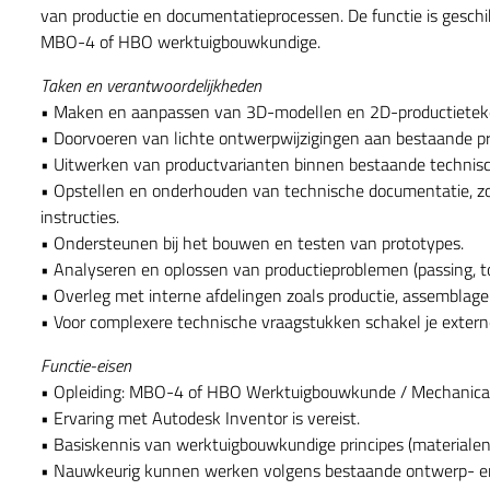
van productie en documentatieprocessen. De functie is gesch
MBO-4 of HBO werktuigbouwkundige.
Taken en verantwoordelijkheden
• Maken en aanpassen van 3D-modellen en 2D-productieteke
• Doorvoeren van lichte ontwerpwijzigingen aan bestaande p
• Uitwerken van productvarianten binnen bestaande technisc
• Opstellen en onderhouden van technische documentatie, z
instructies.
• Ondersteunen bij het bouwen en testen van prototypes.
• Analyseren en oplossen van productieproblemen (passing, to
• Overleg met interne afdelingen zoals productie, assemblage 
• Voor complexere technische vraagstukken schakel je externe
Functie-eisen
• Opleiding: MBO-4 of HBO Werktuigbouwkunde / Mechanical E
• Ervaring met Autodesk Inventor is vereist.
• Basiskennis van werktuigbouwkundige principes (materialen,
• Nauwkeurig kunnen werken volgens bestaande ontwerp- e